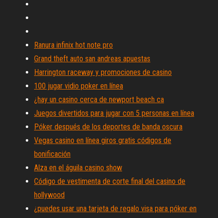
Ranura infinix hot note pro
Grand theft auto san andreas apuestas
Harrington raceway y promociones de casino
100 jugar vidio poker en línea
¿hay un casino cerca de newport beach ca
Juegos divertidos para jugar con 5 personas en línea
Póker después de los deportes de banda oscura
Vegas casino en línea giros gratis códigos de
bonificación
Alza en el águila casino show
Código de vestimenta de corte final del casino de
hollywood
¿puedes usar una tarjeta de regalo visa para póker en