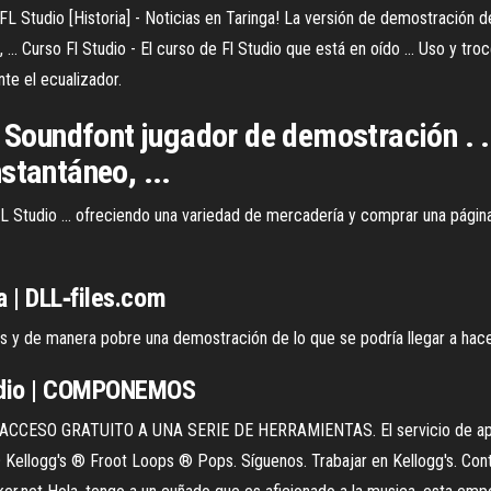
. FL Studio [Historia] - Noticias en Taringa! La versión de demostración d
ops , ... Curso Fl Studio - El curso de Fl Studio que está en oído ... Uso 
e el ecualizador.
: Soundfont jugador de demostración . 
stantáneo, ...
Studio ... ofreciendo una variedad de mercadería y comprar una página es
a | DLL‑files.com
s y de manera pobre una demostración de lo que se podría llegar a hace
tudio | COMPONEMOS
CESO GRATUITO A UNA SERIE DE HERRAMIENTAS. El servicio de apoy
Kellogg's ® Froot Loops ® Pops. Síguenos. Trabajar en Kellogg's. Conta