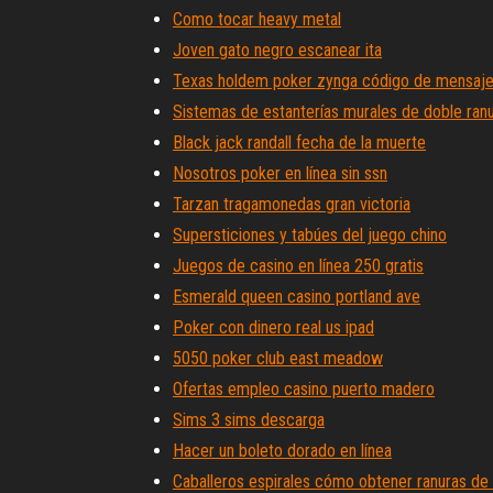
Como tocar heavy metal
Joven gato negro escanear ita
Texas holdem poker zynga código de mensaj
Sistemas de estanterías murales de doble ran
Black jack randall fecha de la muerte
Nosotros poker en línea sin ssn
Tarzan tragamonedas gran victoria
Supersticiones y tabúes del juego chino
Juegos de casino en línea 250 gratis
Esmerald queen casino portland ave
Poker con dinero real us ipad
5050 poker club east meadow
Ofertas empleo casino puerto madero
Sims 3 sims descarga
Hacer un boleto dorado en línea
Caballeros espirales cómo obtener ranuras de 