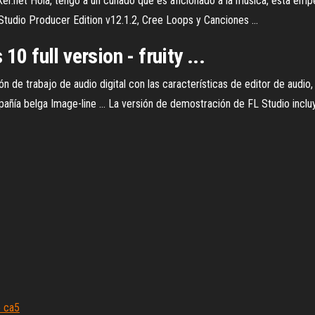
ker.net Hola, tengo a un cuñado que es aficionado a la musica, esta e
Studio Producer Edition v12.1.2, Cree Loops y Canciones ...
10 full version - fruity ...
n de trabajo de audio digital con las características de editor de audio
añía belga Image-line ... La versión de demostración de FL Studio incluy
e ca5