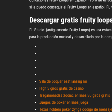
Condiciones Fruity Loops en Español - Foro de elhac
si le puedo conseguir el Fruity Loops en español. FL 
Descargar gratis fruity loops 
FL Studio. (antiguamente Fruity Loops) es una estació
para la producción musical y desarrollado por la comp
Sala de póquer east lansing mi
High 5 giros gratis de casino
Tragamonedas zodiac en línea 80 giros gratis
Juegos de póker en línea juega
Texas holdem poker zynga código de mensaj