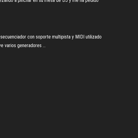
mpezando a pinchar en su mesa de DJ y me ha pedido
, secuenciador con soporte multipista y MIDI utilizado
e varios generadores ...