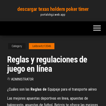
Skip
descargar texas holdem poker timer
to
portalohgz.web.app
the
content
Category
Leibowitz13546
Reglas y regulaciones de
juego en línea
By
ADMINISTRATOR
¿Cuáles son las
Reglas
de
Equipaje para el transporte aéreo
Las mejores apuestas deportivas en linea, apuestas de
baloncesto, apuestas de futbol, Betcris te ofrece las mejores