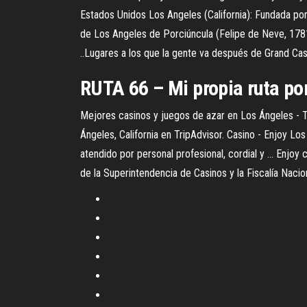
Estados Unidos
Los Angeles (California): Fundada po
de Los Angeles de Porciúncula (Felipe de Neve, 178
..Lugares a los que la gente va después de Grand Ca
RUTA 66 – Mi propia ruta p
Mejores casinos y juegos de azar en Los Ángeles - Tr
Ángeles, California en TripAdvisor. Casino - Enjoy 
atendido por personal profesional, cordial y ... Enjo
de la Superintendencia de Casinos y la Fiscalía Nac