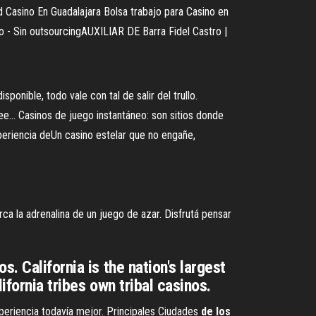
d Casino En Guadalajara
Bolsa trabajo para Casino en
ego - Sin outsourcingAUXILIAR DE Barra
Fidel Castro |
onible, todo vale con tal de salir del trullo.
ee… Casinos de juego instantáneo: son sitios donde
periencia deUn casino estelar que no engañe,
rca la adrenalina de un juego de azar. Disfrutá pensar
. California is the nation's largest
ifornia tribes own tribal casinos.
xperiencia todavía mejor.
Principales Ciudades
de
los