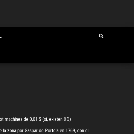
_
lot machines de 0,01 $ (sí, existen XD)
de la zona por Gaspar de Portolá en 1769, con el