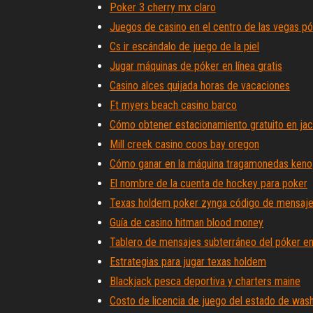
Poker 3 cherry mx claro
Juegos de casino en el centro de las vegas 
Cs ir escándalo de juego de la piel
Jugar máquinas de póker en línea gratis
Casino alces quijada horas de vacaciones
Ft myers beach casino barco
Cómo obtener estacionamiento gratuito en jac
Mill creek casino coos bay oregon
Cómo ganar en la máquina tragamonedas keno
El nombre de la cuenta de hockey para poker
Texas holdem poker zynga código de mensaj
Guía de casino hitman blood money
Tablero de mensajes subterráneo del póker en
Estrategias para jugar texas holdem
Blackjack pesca deportiva y charters maine
Costo de licencia de juego del estado de was