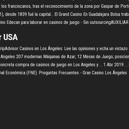
r los franciscanos, tras el reconocimiento de la zona por Gaspar de Po
1), desde 1839 fué la capital…
El Grand Casino En Guadalajara
Bolsa trab
sino Edecan para laborar en casinos de juego - Sin outsourcingAUXILIA
or USA
ipAdvisor Casinos en Los Ángeles: Lee las opiniones y echa un vistazo 
Los Angeles 207 modernas Máquinas de Azar; 12 Mesas de Juego; posicion
y concreta compra de casinos de juego en Los Angeles y ... 1 Abr 2019 ...
ional Económica (FNE). Preguntas Frecuentes - Gran Casino Los Ángeles