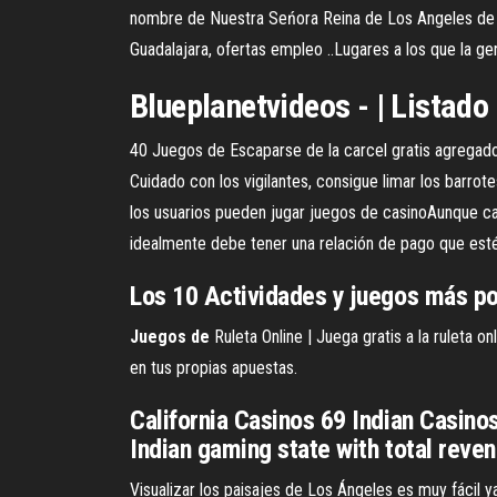
nombre de Nuestra Seńora Reina de Los Angeles de P
Guadalajara, ofertas empleo ..Lugares a los que la 
Blueplanetvideos - | Listado
40 Juegos de Escaparse de la carcel gratis agregados 
Cuidado con los vigilantes, consigue limar los barrot
los usuarios pueden jugar juegos de casinoAunque ca
idealmente debe tener una relación de pago que esté 
Los 10 Actividades y juegos más pop
Juegos
de
Ruleta Online | Juega gratis a la ruleta o
en tus propias apuestas.
California Casinos 69 Indian Casinos
Indian gaming state with total revenu
Visualizar los paisajes de Los Ángeles es muy fácil ya