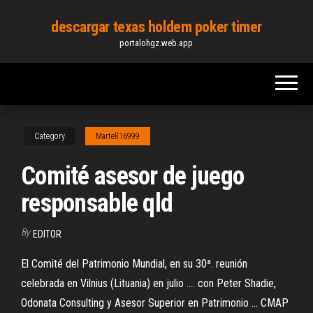
Skip
descargar texas holdem poker timer
to
portalohgz.web.app
the
content
Category
Martell16999
Comité asesor de juego
responsable qld
By
EDITOR
El Comité del Patrimonio Mundial, en su 30ª. reunión
celebrada en Vilnius (Lituania) en julio .... con Peter Shadie,
Odonata Consulting y Asesor Superior en Patrimonio ... CMAP